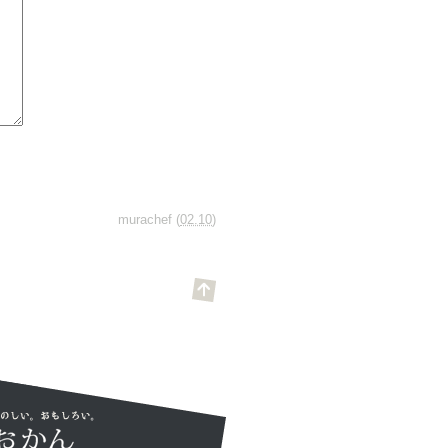
murachef
(
02.10
)