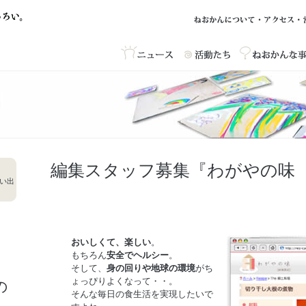
編集スタッフ募集『わがやの味
い出
おいしくて、楽しい
。
もちろん
安全でヘルシー
。
そして、
身の回りや地球の環境
がち
ょっぴりよくなって・・。
の
そんな毎日の食生活を実現したいで