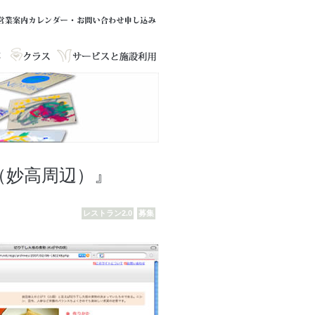
（妙高周辺）』
レストラン2.0
募集