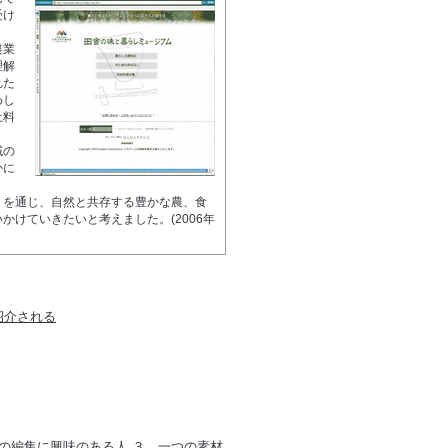
受け
農業
理解
れた
わし
土料
域の
かに
」を通じ、自然と共存する豊かな農、食
けていきたいと考えました。(2006年
紹介される
の編集に興味のある人 ３．一つの素材