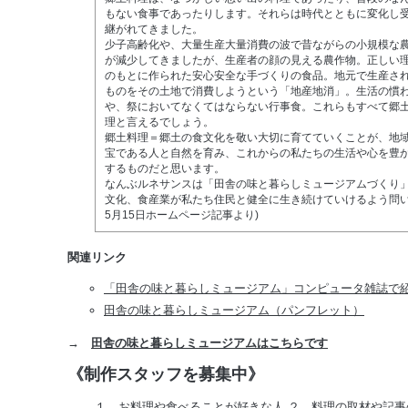
もない食事であったりします。それらは時代とともに変化し
継がれてきました。
少子高齢化や、大量生産大量消費の波で昔ながらの小規模な
が減少してきましたが、生産者の顔の見える農作物。正しい
のもとに作られた安心安全な手づくりの食品。地元で生産さ
ものをその土地で消費しようという「地産地消」。生活の慣
や、祭においてなくてはならない行事食。これらもすべて郷
理と言えるでしょう。
郷土料理＝郷土の食文化を敬い大切に育てていくことが、地
宝である人と自然を育み、これからの私たちの生活や心を豊
するものだと思います。
なんぶルネサンスは「田舎の味と暮らしミュージアムづくり
文化、食産業が私たち住民と健全に生き続けていけるよう問いか
5月15日ホームページ記事より)
関連リンク
「田舎の味と暮らしミュージアム」コンピュータ雑誌で
田舎の味と暮らしミュージアム（パンフレット）
→
田舎の味と暮らしミュージアムはこちらです
《制作スタッフを募集中》
１．お料理や食べることが好きな人 ２．料理の取材や記事