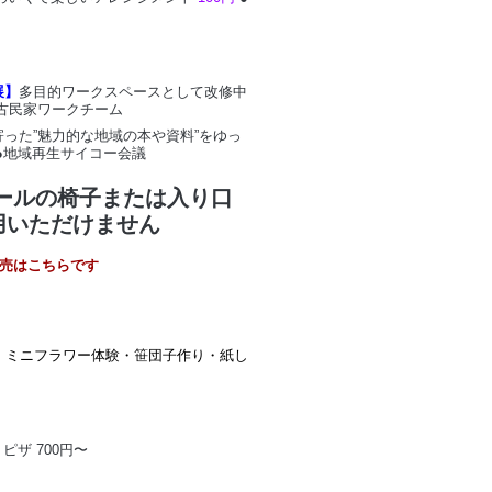
展】
多目的ワークスペースとして改修中
古民家ワークチーム
った”魅力的な地域の本や資料”をゆっ
●地域再生サイコー会議
ールの椅子または入り口
用いただけません
販売はこちらです
・ミニフラワー体験・笹団子作り・紙し
ピザ 700円〜