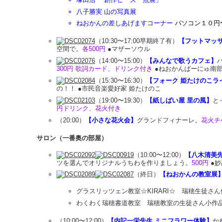
八子勝実 山の写真展
ねおかんの差しあげますコーナー
パソコン１０円
（10:30〜17:00早期終了有）
【フットマッ
空間で。
各500円
●マザーソウル
（14:00〜15:00）
【みんなで歌うカフェ】
300円 歌詞カード、ドリンク付き
●ねおかんぱーにゅ南
（15:30〜16:30）
【フォーク 姫たけのこラ
の！！ ●市民音楽愛好家 姫たけのこ
（19:00〜19:30）
【紙しばい屋 里の風】
と
円ドリンク、花火付き
（20:00）
【小さな花火会】
グランドフィナーレ。
花火チ
サロン（一番奥の部屋）
（10:00〜12:00）
【八木清美
ツを選んでオリジナルうちわを作りましょう。
500円
●妙
（終日）
【ねおかんの教室展
グラスリッツェン教室☆KIRARI☆ 瑞穂生徒さ
わくわく瑞穂書道教室 瑞穂教室の生徒さん小作
（10:00〜12:00）
【内記一栄先生 ミニフラワー体験】
か