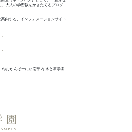
活動区（キャンパス）として、「豊かな
スローガンに、大人の学習欲をかきたてるプログ
ご案内する、インフォメーションサイト
。
 ねおかんぱーにゅ南部内 水と薪学園