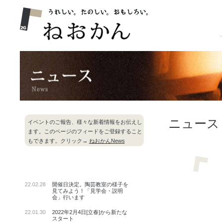
ニュース
イベントのご報告、様々な新着情報をお伝えし
ます。このページのフィードをご登録すること
もできます。クリック→
ねおかんNews
22.02.28
開催日決定。陶芸教室の様子を
見てみよう！「見学会・説明
会」行います
22.01.30
2022年2月4日[立春]から新たな
スタート