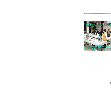
☆KIRARI☆
07.03.07
職業訓練校生そば打ち講座で学
ぶ：中嶋孝由氏
07.02.27
市民活動支援センターにて情報
発信について講義
07.02.19
Googleマップにピンが立った
07.02.10
妙高市は「妙味あふれる桃源
郷」小泉武夫先生より
06.12.18
土とあかりの不思議体験。粘土
で作るランプシェード
06.10.27
小泉武夫氏 ねおかんに来たる
06.10.27
「妙高に思う私のかたち展」に
出品
06.06.11
市民活動で 妙高元気にしよさ
ね。
06.06.04
「ねおかん」というマネーチケ
ットつくりました
06.06.04
「春の！ねおかんおそうじ
2006」終了。お疲れさまでした
06.06.02
粘土販売＆焼成サービス。格安
→限定20名様（陶芸）