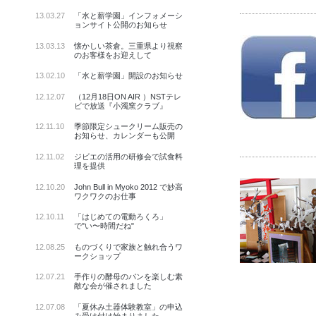
13.03.27
「水と薪学園」インフォメーシ
ョンサイト公開のお知らせ
13.03.13
懐かしい茶倉。三重県より視察
のお客様をお迎えして
13.02.10
「水と薪学園」開設のお知らせ
12.12.07
（12月18日ON AIR ）NSTテレ
ビで放送『小濁窯クラブ』
12.11.10
季節限定シュークリーム販売の
お知らせ、カレンダーも公開
12.11.02
ジビエの活用の研修会で試食料
理を提供
12.10.20
John Bull in Myoko 2012 で妙高
ワクワクのお仕事
12.10.11
「はじめての電動ろくろ」
で"い〜時間だね"
12.08.25
ものづくりで家族と触れ合うワ
ークショップ
12.07.21
手作りの酵母のパンを楽しむ素
敵な会が催されました
12.07.08
「夏休み土器体験教室」の申込
み受け付け始まりました