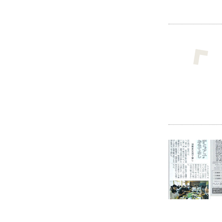
金の額をお知らせします
11.12.27
ねおかんのクリスマス'11 〜
Let's enjoy music !!〜
11.05.11
《ご報告》義援金を送らせてい
ただきました
10.11.16
グリーンツーリズムネットワー
ク全国大会に参加
10.09.07
蔵元のもてなしに手打ち蕎麦と
地元の鮎で大盛況
10.06.18
白鳥さんと笹団子づくり
10.03.23
大桃美代子さんに南中生徒と料
理のメッセージ
09.11.21
「妙高ひとと大地の食卓」でお
もてなし
09.06.26
書道教室、グラスリッツェン、
笹団子、陶芸、カフェで参加
09.05.23
「アルネ小濁」始動
08.05.18
外山たらさんや板橋区のみなさ
んとねおかんのティータイムを
楽しみませんか
08.04.22
ゴールデンウィークプラン「5月