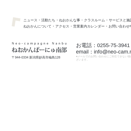
06.05.27
5月27日。60名のパーティディ
ナーより
・
・
・
・
ニュース
活動たち
ねおかんな事
クラスルーム
サービスと施
05.10.30
瑞穂「水の文化祭」に協賛
・
・
・
ねおかんについて
アクセス
営業案内カレンダー
お問い合わせ
05.05.21
本山浄興寺 本堂落慶法要一周
年記念イベントでねおかんのお
料理を
お電話：0255-75-3941
05.05.14
新井をＰＲ「あらいのごっつぉ
広場」妙高高原艸原祭に出店
email：info@neo-cam.
●メールでのお問い合わせにご対応できない場
〒944-0334 新潟県妙高市楡島128
05.05.09
「田舎の味と暮らしミュージア
ざいます。
ム」コンピュータ雑誌で紹介さ
れる
05.05.01
今年も決行！ヨモギ採り。ねお
かん前の川原にて
05.03.23
"食推さん20周年"記念パーティ
のスローなお料理紹介
05.03.20
活動の輪を広げよう！
YAROSSAに出展
05.03.12
ホンモノはうまいよ！新井南部
の スローフード＆ライフ『もち
つき』
05.03.11
ねおかんぱーにゅ風かぼちゃパ