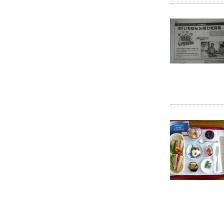
を祝って大集合！」
08.02.25
妙高・板橋 和太鼓フェスティバ
ル
08.01.21
生産者シェフと味わう「妙高素
材ランチバイキング」
07.11.09
まるごと合鴨体験
07.11.04
水の文化祭＆ねおかん文化祭
07.11.03
ＣＡＦＥねおかん in おたや
07.10.29
越後・謙信ＳＡＫＥまつり2007
に屋台出店
07.10.18
幸せの妙高料理＠介護保険推推
進全国サミットレセプション
07.09.22
食育体験。森のシェフでカレー
作り
07.07.15
妙高・板橋交流「ハーブ＆ガー
デニング教室」でティーサービ
ス
07.05.17
「カフェねおかん」再び ... 第５
回妙高書院展に出店
07.04.02
グラスリッツェン教室