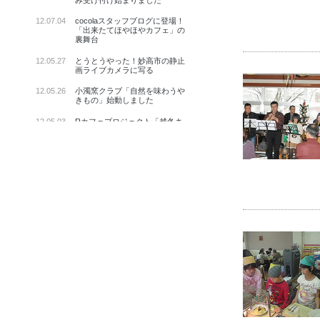
12.07.04
cocolaスタッフブログに登場！
「出来たてほやほやカフェ」の
裏舞台
12.05.27
とうとうやった！妙高市の静止
画ライブカメラに写る
12.05.26
小濁窯クラブ「自然を味わうや
きもの」始動しました
12.05.03
Rカフェプロジェクト「越冬キ
ャベツ」で参加いただきました
12.04.30
今年も瑞穂（みずほ）に「鯉の
ぼり」あがる
12.04.30
ＧＷ前半は鹿との遭遇で締めた
12.04.20
ねおかんをみんなの手で維持し
よう。ご利用者によるメンテナ
ンス活動のページを公開
12.04.15
賄いにのぼった天ぷらで ねおか
んに春が来た
12.04.14
ねおかんのfacebookページが
"おもしろい。"
12.03.12
《ご報告》３月１１日開催のロ
イヤルライス企画まとめと義援